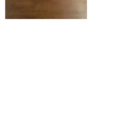
From November 30th to December 
3rd at la Tour à Plomb, ISAC students 
will be experimenting with rhythm, 
voice, sound, breath and collectivity 
with artist Gérald Kurdian HOT 
BODIES OF THE FUTURE! a joyful 
cooperative platform for radical 
utopias to come. 
Join us on Friday 3 December at 6pm 
for a performance
at the Hot Bodies Studio : Rue 
Georges Moreau 34, 1070 !