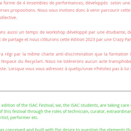
 la forme de 4 ensembles de performances, développés  selon une
verses propositions. Nous vous invitons donc à venir parcourir cett
llective.
ns aussi un temps de workshop développé par une étudiante, de
t de partage et nous clôturons cette édition 2023 par une Crazy Par
era régi par la même charte anti-discrimination que la formation IS
 l’espace du Recyclart. Nous ne tolérerons aucun acte transphob
ciste. Lorsque vous vous adressez à quelqu’unxe n’hésitez pas à lui
 edition of the ISAC Festival, we, the ISAC students, are taking care 
f this festival through the roles of technician, curator, extraordinar
rtist, performer etc.
was conceived and built with the desire to question the elements tha