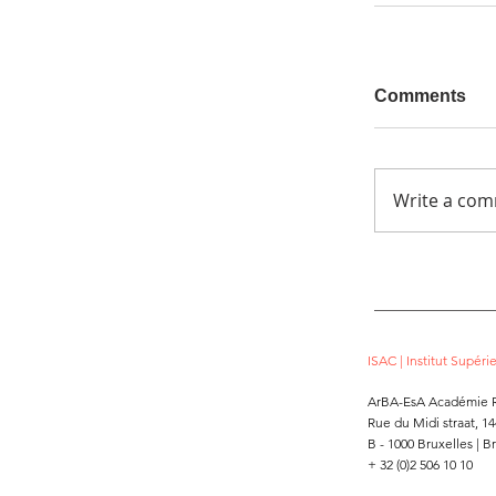
Comments
Write a com
ISAC | Institut Supér
ArBA-EsA Académie R
Rue du Midi straat, 14
B - 1000 Bruxelles
|
Br
+ 32 (0)2 506 10 10