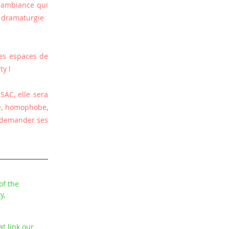
 ambiance qui 
e dramaturgie
s espaces de 
ty !
AC, elle sera 
e, homophobe, 
 demander ses 
of the 
y, 
t link our 