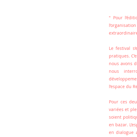
" Pour l’édit
l’organisatio
extraordinaire
Le festival s
pratiques. C’
nous avons dé
nous interr
développement
l’espace du Re
Pour ces deux
variées et pl
soient politiq
en bazar. L’e
en dialogue 