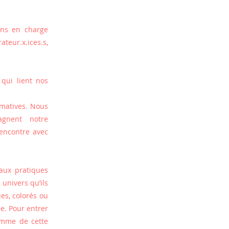
ons en charge 
eur.x.ices.s, 
qui lient nos 
matives. Nous 
gnent notre 
encontre avec 
aux pratiques 
univers qu’ils 
es, colorés ou 
e. Pour entrer 
mme de cette 