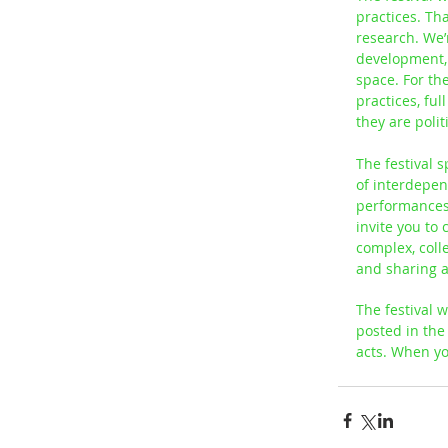
practices. Th
research. We’
development, 
space. For the
practices, fu
they are polit
The festival s
of interdepen
performances 
invite you to
complex, coll
and sharing a
The festival 
posted in the 
acts. When yo