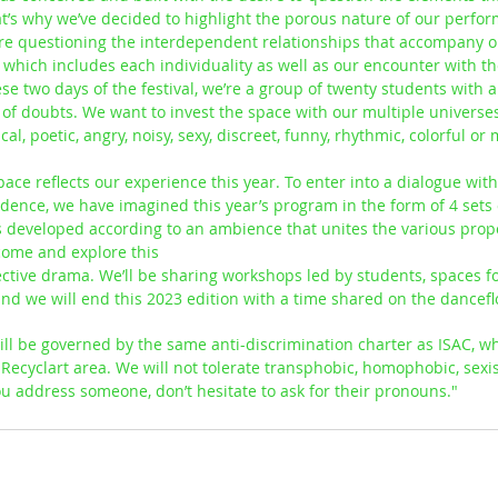
at’s why we’ve decided to highlight the porous nature of our perfor
re questioning the interdependent relationships that accompany ou
which includes each individuality as well as our encounter with th
se two days of the festival, we’re a group of twenty students with a 
ll of doubts. We want to invest the space with our multiple universe
ical, poetic, angry, noisy, sexy, discreet, funny, rhythmic, colorful or
pace reflects our experience this year. To enter into a dialogue wit
dence, we have imagined this year’s program in the form of 4 sets 
developed according to an ambience that unites the various prop
 come and explore this
ective drama. We’ll be sharing workshops led by students, spaces fo
nd we will end this 2023 edition with a time shared on the dancefl
will be governed by the same anti-discrimination charter as ISAC, wh
Recyclart area. We will not tolerate transphobic, homophobic, sexist
u address someone, don’t hesitate to ask for their pronouns."