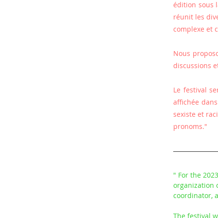
édition sous
réunit les di
complexe et co
Nous proposo
discussions e
Le festival s
affichée dans
sexiste et ra
pronoms."
" For the 2023
organization o
coordinator, a
The festival 