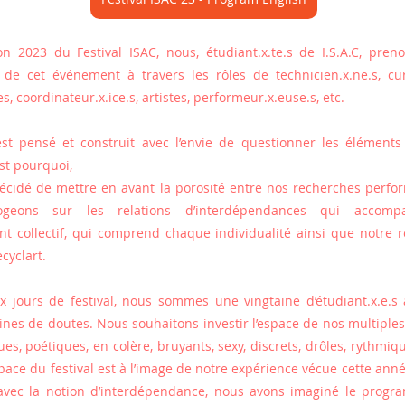
ion 2023 du Festival ISAC, nous, étudiant.x.te.s de I.S.A.C, pren
n de cet événement à travers les rôles de technicien.x.ne.s, curat
s, coordinateur.x.ice.s, artistes, performeur.x.euse.s, etc.
’est pensé et construit avec l’envie de questionner les éléments 
est pourquoi,
cidé de mettre en avant la porosité entre nos recherches perfor
ogeons sur les relations d’interdépendances qui accompa
 collectif, qui comprend chaque individualité ainsi que notre r
cyclart.
 jours de festival, nous sommes une vingtaine d’étudiant.x.e.s 
eines de doutes. Nous souhaitons investir l’espace de nos multiples 
ues, poétiques, en colère, bruyants, sexy, discrets, drôles, rythmiqu
space du festival est à l’image de notre expérience vécue cette anné
avec la notion d’interdépendance, nous avons imaginé le progra