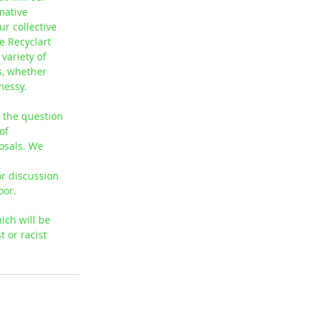
mative 
r collective 
e Recyclart 
variety of 
s, whether 
 messy.
h the question 
of 
osals. We 
r discussion 
oor.
ich will be 
 or racist 