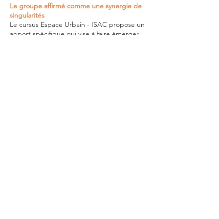
Le groupe affirmé comme une synergie de
singularités
Le cursus Espace Urbain - ISAC propose un
apport spécifique qui vise à faire émerger
et à accompagner la singularité des
recherches de chacun au sein d'une
dynamique de groupe, comme force
motrice pour travailler et créer. Les
étudiant·e·s viennent d'horizons artistiques
et de géographies diverses et une
transmission des expériences et des
compétences de chacun à l'intérieur du
groupe est vivement encouragée. Ainsi, des
projets aussi bien personnels que
collaboratifs y voient le jour et sont
l'occasion de monstrations publiques,
notamment lors du festival ISAC en fin
d’année. Cette forme fluide souhaite mettre
en avant un apprentissage horizontal et
encourage chacun·e à nourrir sa recherche
artistique de manière autonome, déployant
curiosité et sens de l’initiative. Elle donne la
possibilité d'être traversée dans le respect